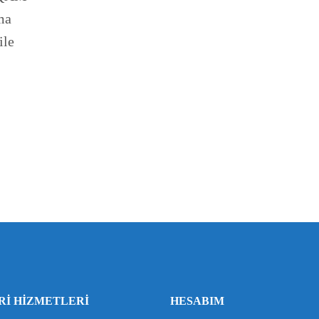
ma
ile
RI HIZMETLERI
HESABIM