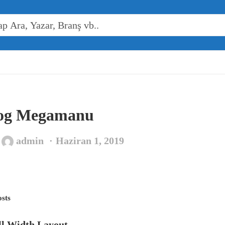
og Megamanu
n
admin
Haziran 1, 2019
osts
ll Width Layout