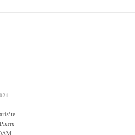
2021
aris’te
 Pierre
 UQAM