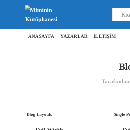
ANASAYFA
YAZARLAR
İLETIŞIM
Bl
Tarafında
Blog Layouts
Single P
Full Width
Fu